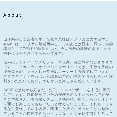
About
山形県の自営業者です。高校卒業後はアメリカに大学進学し、
在学中はイタリアに短期留学し、そのあとは日本に帰って大学
職員として7年ほど働きました。今は自分の興味のあることを
中心に仕事をさせてもらってます。
仕事はラジオパーソナリティ、写真家、英語教師などさまざま
です。ローカルラジオでのパーソナリティでは、生放送番組の
ほか毎日のちょっとした英会話コーナーを方言でしています。
方言でネイティヴっぽい英語を話すのが意外でおもしろいと評
判をいただいており、やりがいと楽しさを感じています。
BASEでは前から好きだったTシャツのデザインを中心に販売
しています。以前勤めていたのが理系の大学だったのですが、
そこ学生さんが着る服がチェック柄の時が多く、もっとオシャ
レ面でも楽しんでもらいたいと考えていました。それも、でき
るなら勉強している内容に関連した柄で。せっかくなら勉強し
ていることが自慢できちゃうような、オシャレで自分たちよこ