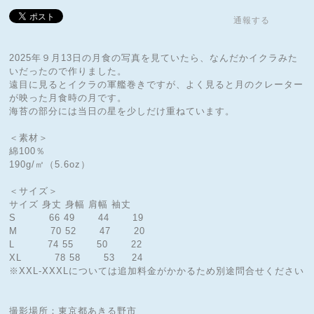
通報する
2025年９月13日の月食の写真を見ていたら、なんだかイクラみた
いだったので作りました。
遠目に見るとイクラの軍艦巻きですが、よく見ると月のクレーター
が映った月食時の月です。
海苔の部分には当日の星を少しだけ重ねています。
＜素材＞
綿100％
190g/㎡（5.6oz）
＜サイズ＞
サイズ 身丈 身幅 肩幅 袖丈
S 66 49 44 19
M 70 52 47 20
L 74 55 50 22
XL 78 58 53 24
※XXL-XXXLについては追加料金がかかるため別途問合せください
撮影場所：東京都あきる野市