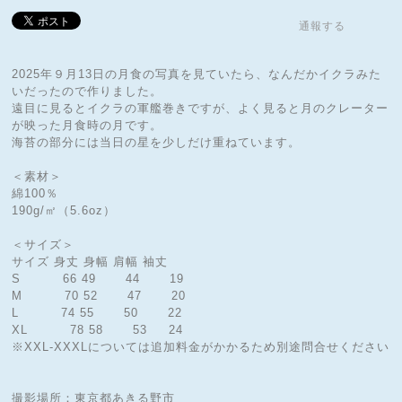
通報する
2025年９月13日の月食の写真を見ていたら、なんだかイクラみた
いだったので作りました。
遠目に見るとイクラの軍艦巻きですが、よく見ると月のクレーター
が映った月食時の月です。
海苔の部分には当日の星を少しだけ重ねています。
＜素材＞
綿100％
190g/㎡（5.6oz）
＜サイズ＞
サイズ 身丈 身幅 肩幅 袖丈
S 66 49 44 19
M 70 52 47 20
L 74 55 50 22
XL 78 58 53 24
※XXL-XXXLについては追加料金がかかるため別途問合せください
撮影場所：東京都あきる野市