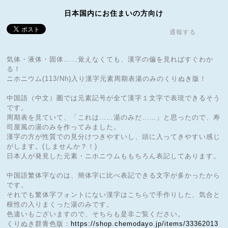
日本国内にお住まいの方向け
通報する
気体・液体・固体……覚えなくても、漢字の偏を見ればすぐわか
る！
ニホニウム(113/Nh)入り漢字元素周期表湯のみのくりぬき版！
中国語（中文）圏では元素記号が全て漢字１文字で表現できるそう
です。
周期表を見ていて、「これは……湯のみだ……」と思ったので、寿
司屋風の湯のみを作ってみました。
漢字の方が性質での見分けつきやすいし、頭に入ってきやすい感じ
がします。(しませんか？！)
日本人が発見した元素・ニホニウムももちろん表記してあります。
中国語繁体字なのは、簡体字に比べ表記できる文字が多かったから
です。
それでも繁体字フォントにない漢字はこちらで手作りした、気合と
根性の入りまくった湯のみです。
色違いもございますので、そちらも是非ご覧ください。
くりぬき群青色版：
https://shop.chemodayo.jp/items/33362013