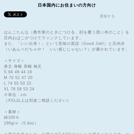
日本国内にお住まいの方向け
通報する
はんこたんな（農作業のときにつける、顔を覆う黒い布のこと）を
庄内おばこがつけてウィンクしています。
また、「いい出来！」という意味の英語（Good Job!）と庄内弁
（いあんべだちゃや！ いい感じじゃない？）が書かれています。
＜サイズ＞
身丈 身幅 肩幅 袖丈
S 66 49 44 19
M 70 52 47 20
L 74 55 50 22
XL 78 58 53 24
※単位：cm
（XXL以上は別途ご相談ください）
＜素材＞
綿100％
190g/㎡（5.6oz）