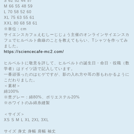
S 62 52 44 57
M 66 55 48 59
L 70 58 52 60
XL 75 63 55 61
XXL 80 68 58 61
※単位：cm
サイエンスカフェえむしーじじょう主催のオンラインサイエンスカ
フェでヒルベルト曲線のことを教えてもらい、Tシャツを作ってみ
ました。
https://sciencecafe-mc2.com/
ヒルベルトに敬意を評して、ヒルベルトの誕生日・命日・役職（数
学者）はドイツ語で記入しています。
一番頑張ったのはヒゲですが、影の入れ方や耳の形もわかるように
こだわりました。
＜素材＞
綿100%
※杢グレー：綿80%、ポリエステル20%
※ホワイトのみ綿糸縫製
＜サイズ＞
XS S M L XL 2XL 3XL
サイズ 身丈 身幅 肩幅 袖丈